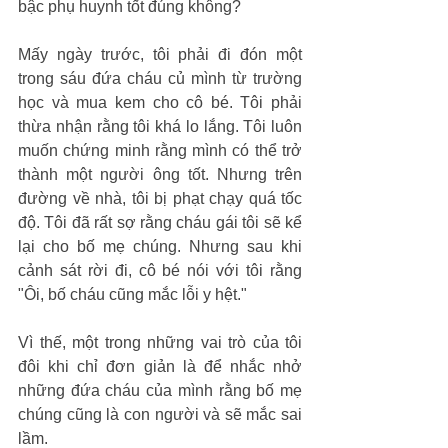
bậc phụ huynh tốt đúng không?
Mấy ngày trước, tôi phải đi đón một 
trong sáu đứa cháu củ mình từ trường 
học và mua kem cho cô bé. Tôi phải 
thừa nhận rằng tôi khá lo lắng. Tôi luôn 
muốn chứng minh rằng mình có thể trở 
thành một người ông tốt. Nhưng trên 
đường về nhà, tôi bị phạt chạy quá tốc 
độ. Tôi đã rất sợ rằng cháu gái tôi sẽ kể 
lại cho bố mẹ chúng. Nhưng sau khi 
cảnh sát rời đi, cô bé nói với tôi rằng 
"Ôi, bố cháu cũng mắc lỗi y hệt."
Vì thế, một trong những vai trò của tôi 
đôi khi chỉ đơn giản là để nhắc nhở 
những đứa cháu của mình rằng bố mẹ 
chúng cũng là con người và sẽ mắc sai 
lầm. 