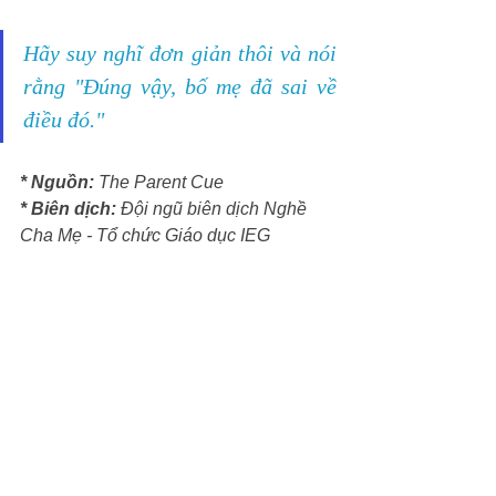
Hãy suy nghĩ đơn giản thôi và nói 
rằng "Đúng vậy, bố mẹ đã sai về 
điều đó."
* Nguồn: 
The Parent Cue
* Biên dịch:
 Đội ngũ biên dịch Nghề 
Cha Mẹ - Tổ chức Giáo dục IEG 
#tuduytrunghoc
#tuduymamnon
#tuduytieuhoc
#IEGGlobal
#Inspiringmind
#nghechame