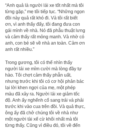
“Anh quả là người lái xe tốt nhất mà tôi 
từng gặp,” mẹ tôi tiếp tục. “Những ngọn 
đồi này quả rất khó đi. Và tôi rất biết 
ơn, vì anh thấy đấy, tôi đang đưa con 
gái mình về nhà. Nó đã phẫu thuật lưng 
và cảm thấy rất mỏng manh. Và nhờ có 
anh, con bé sẽ về nhà an toàn. Cảm ơn 
anh rất nhiều.”
Trong gương, tôi có thể nhìn thấy 
người lái xe mỉm cười mà lòng đầy tự 
hào. Tôi chợt cảm thấy phẫn uất, 
nhưng trước khi tôi có cơ hội phản bác 
lại lời khen ngợi của mẹ, một phép 
màu đã xảy ra. Người lái xe giảm tốc 
độ. Anh ấy nghểnh cổ sang trái và phải 
trước khi vào cua trên đồi. Và quả thực, 
ông ấy đã chở chúng tôi về nhà như 
một người tài xế cừ khôi nhất mà tôi 
từng thấy. Cũng vì điều đó, tôi về đến 