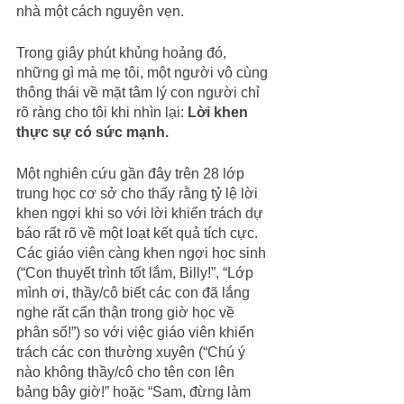
nhà một cách nguyên vẹn.
Trong giây phút khủng hoảng đó, 
những gì mà mẹ tôi, một người vô cùng 
thông thái về mặt tâm lý con người chỉ 
rõ ràng cho tôi khi nhìn lại: 
Lời khen 
thực sự có sức mạnh.
Một nghiên cứu gần đây trên 28 lớp 
trung học cơ sở cho thấy rằng tỷ lệ lời 
khen ngợi khi so với lời khiển trách dự 
báo rất rõ về một loạt kết quả tích cực. 
Các giáo viên càng khen ngợi học sinh 
(“Con thuyết trình tốt lắm, Billy!”, “Lớp 
mình ơi, thầy/cô biết các con đã lắng 
nghe rất cẩn thận trong giờ học về 
phân số!”) so với việc giáo viên khiển 
trách các con thường xuyên (“Chú ý 
nào không thầy/cô cho tên con lên 
bảng bây giờ!” hoặc “Sam, đừng làm 