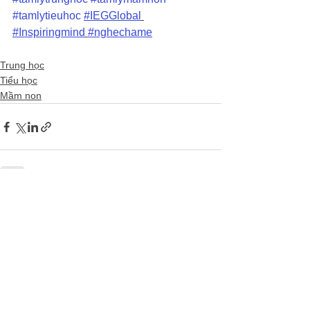
#tamlytieuhoc
#IEGGlobal
#Inspiringmind
#nghechame
Trung học
Tiểu học
Mầm non
Xem tất cả
Bài đăng gần đây