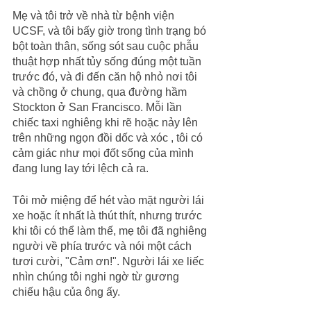
Mẹ và tôi trở về nhà từ bệnh viện 
UCSF, và tôi bấy giờ trong tình trạng bó 
bột toàn thân, sống sót sau cuộc phẫu 
thuật hợp nhất tủy sống đúng một tuần 
trước đó, và đi đến căn hộ nhỏ nơi tôi 
và chồng ở chung, qua đường hầm 
Stockton ở San Francisco. Mỗi lần 
chiếc taxi nghiêng khi rẽ hoặc nảy lên 
trên những ngọn đồi dốc và xóc , tôi có 
cảm giác như mọi đốt sống của mình 
đang lung lay tới lệch cả ra.
Tôi mở miệng để hét vào mặt người lái 
xe hoặc ít nhất là thút thít, nhưng trước 
khi tôi có thể làm thế, mẹ tôi đã nghiêng 
người về phía trước và nói một cách 
tươi cười, "Cảm ơn!". Người lái xe liếc 
nhìn chúng tôi nghi ngờ từ gương 
chiếu hậu của ông ấy.