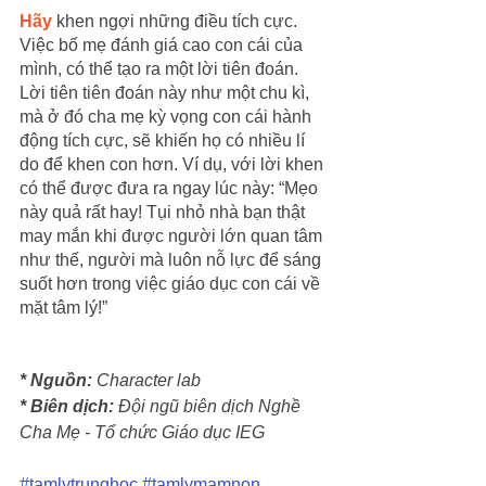
Hãy
 khen ngợi những điều tích cực. 
Việc bố mẹ đánh giá cao con cái của 
mình, có thể tạo ra một lời tiên đoán. 
Lời tiên tiên đoán này như một chu kì, 
mà ở đó cha mẹ kỳ vọng con cái hành 
động tích cực, sẽ khiến họ có nhiều lí 
do để khen con hơn. Ví dụ, với lời khen 
có thể được đưa ra ngay lúc này: “Mẹo 
này quả rất hay! Tụi nhỏ nhà bạn thật 
may mắn khi được người lớn quan tâm 
như thế, người mà luôn nỗ lực để sáng 
suốt hơn trong việc giáo dục con cái về 
mặt tâm lý!”
* Nguồn:
 Character lab
* Biên dịch:
 Đội ngũ biên dịch Nghề 
Cha Mẹ - Tổ chức Giáo dục IEG
#tamlytrunghoc
#tamlymamnon