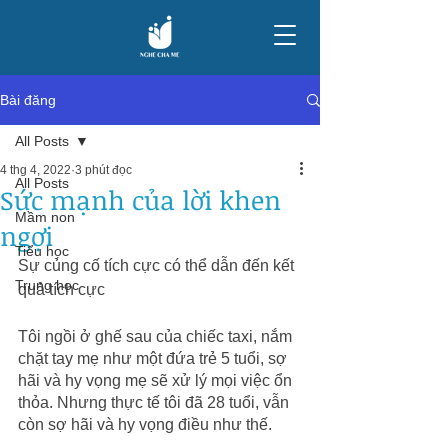
Bài đăng
All Posts
4 thg 4, 2022
3 phút đọc
All Posts
Sức mạnh của lời khen
Mầm non
ngợi
Tiểu học
Sự củng cố tích cực có thể dẫn đến kết 
Trung học
quả tích cực
Tôi ngồi ở ghế sau của chiếc taxi, nắm 
chặt tay mẹ như một đứa trẻ 5 tuổi, sợ 
hãi và hy vọng mẹ sẽ xử lý mọi việc ổn 
thỏa. Nhưng thực tế tôi đã 28 tuổi, vẫn 
còn sợ hãi và hy vọng điều như thế.