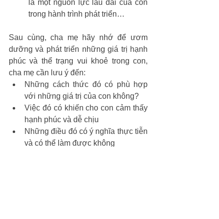
là một nguồn lực lâu dài của con 
trong hành trình phát triển…
Sau cùng, cha mẹ hãy nhớ để ươm 
dưỡng và phát triển những giá trị hạnh 
phúc và thể trạng vui khoẻ trong con, 
cha mẹ cần lưu ý đến:
Những cách thức đó có phù hợp 
với những giá trị của con không?
Việc đó có khiến cho con cảm thấy 
hạnh phúc và dễ chịu
Những điều đó có ý nghĩa thực tiễn 
và có thể làm được không
Hãy lắng nghe các con và hiểu thế 
mạnh của con mình
*Nguồn: Raising Children
*Biên dịch: Đội ngũ biên dịch Nghề 
Cha Mẹ - Tổ chức Giáo dục IEG 