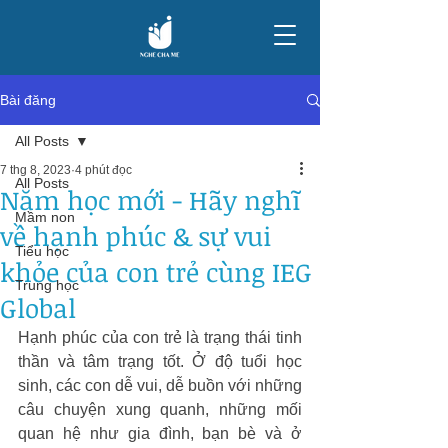
Bài đăng
All Posts
7 thg 8, 2023
4 phút đọc
All Posts
Năm học mới - Hãy nghĩ
Mầm non
về hạnh phúc & sự vui
Tiểu học
khỏe của con trẻ cùng IEG
Trung học
Global
Hạnh phúc của con trẻ là trạng thái tinh 
thần và tâm trạng tốt. Ở độ tuổi học 
sinh, các con dễ vui, dễ buồn với những 
câu chuyện xung quanh, những mối 
quan hệ như gia đình, bạn bè và ở 