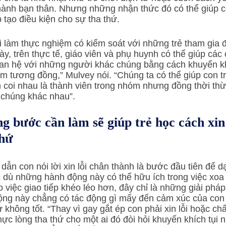
thành bạn thân. Nhưng những nhận thức đó có thể giúp co
p tạo điều kiện cho sự tha thứ.
ày, trên thực tế, giáo viên và phụ huynh có thể giúp các
an hệ với những người khác chúng bằng cách khuyến kh
m tương đồng,” Mulvey nói. “Chúng ta có thể giúp con t
 coi nhau là thành viên trong nhóm nhưng đồng thời thừ
 chúng khác nhau”.
 bước cần làm sẽ giúp trẻ học cách xin 
thứ
n con nói lời xin lỗi chân thành là bước đầu tiên để dạ
 dù những hành động này có thể hữu ích trong việc xoa 
o việc giao tiếp khéo léo hơn, đây chỉ là những giải phá
ng này chẳng có tác động gì mấy đến cảm xúc của con t
 không tốt. “Thay vì gay gắt ép con phải xin lỗi hoặc ch
thực lòng tha thứ cho một ai đó đòi hỏi khuyến khích tụi 