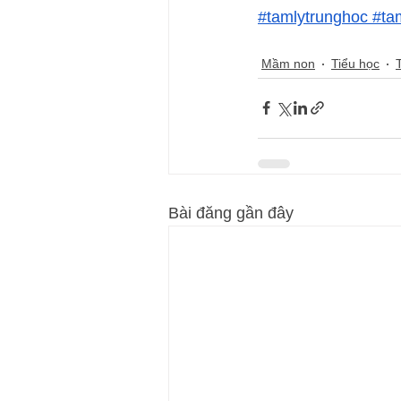
#tamlytrunghoc
 #t
Mầm non
Tiểu học
Bài đăng gần đây