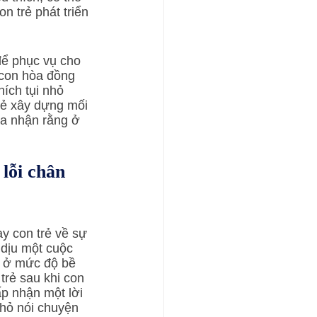
n trẻ phát triển 
 con hòa đồng 
ích tụi nhỏ 
rẻ xây dựng mối 
a nhận rằng ở 
lỗi chân 
y con trẻ về sự 
dịu một cuộc 
p ở mức độ bề 
rẻ sau khi con 
ấp nhận một lời 
nhỏ nói chuyện 