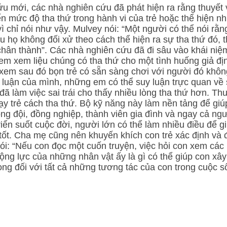
u mới, các nhà nghiên cứu đã phát hiện ra rằng thuyết v
đến mức độ tha thứ trong hành vi của trẻ hoặc thể hiện n
vì chỉ nói như vậy. Mulvey nói: “Một người có thể nói rằn
 họ không đối xử theo cách thể hiện ra sự tha thứ đó, th
hân thành”. Các nhà nghiên cứu đã đi sâu vào khái niệ
 em xem liệu chúng có tha thứ cho một tình huống giả đị
xem sau đó bọn trẻ có sẵn sàng chơi với người đó khôn
ập luận của mình, những em có thể suy luận trực quan về 
 làm việc sai trái cho thấy nhiều lòng tha thứ hơn. Thuyế
dạy trẻ cách tha thứ. Bộ kỹ năng này làm nền tảng để gi
ng đội, đồng nghiệp, thành viên gia đình và ngay cả ngư
triển suốt cuộc đời, người lớn có thể làm nhiều điều để gi
ốt. Cha mẹ cũng nên khuyến khích con trẻ xác định và 
ói: “Nếu con đọc một cuốn truyện, việc hỏi con xem các 
ộng lực của những nhân vật ấy là gì có thể giúp con xâ
ọng đối với tất cả những tương tác của con trong cuộc s