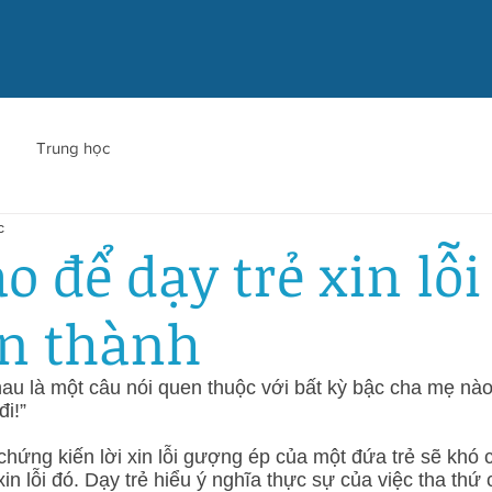
Trung học
c
o để dạy trẻ xin lỗi
n thành
nhau là một câu nói quen thuộc với bất kỳ bậc cha mẹ nào:
i!” 
hứng kiến ​​lời xin lỗi gượng ép của một đứa trẻ sẽ khó 
xin lỗi đó. Dạy trẻ hiểu ý nghĩa thực sự của việc tha thứ