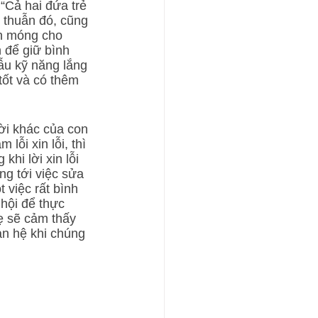
“Cả hai đứa trẻ 
 thuẫn đó, cũng 
ền móng cho 
 để giữ bình 
mẫu kỹ năng lắng 
tốt và có thêm 
ời khác của con 
lỗi xin lỗi, thì 
hi lời xin lỗi 
ng tới việc sửa 
 việc rất bình 
hội để thực 
ẹ sẽ cảm thấy 
an hệ khi chúng 