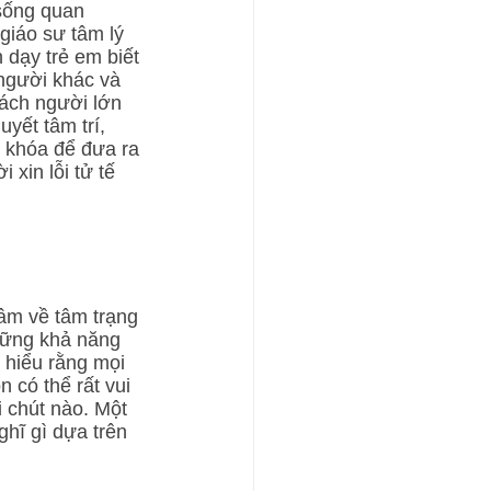
 sống quan 
giáo sư tâm lý 
 dạy trẻ em biết 
người khác và 
ách người lớn 
uyết tâm trí, 
a khóa để đưa ra 
 xin lỗi tử tế 
tâm về tâm trạng 
những khả năng 
c hiểu rằng mọi 
 có thể rất vui 
i chút nào. Một 
hĩ gì dựa trên 