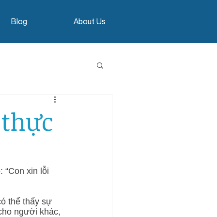
Blog
About Us
 thực
 “Con xin lỗi 
có thể thấy sự 
 cho người khác, 