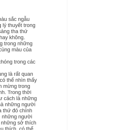
màu sắc ngẫu 
lý thuyết trong 
sàng tha thứ 
hay không. 
g trong những 
 cùng màu của 
chóng trong các 
ng là rất quan 
có thể nhìn thấy 
n mừng trong 
h. Trong thời 
ư cách là những 
 mà những người 
a thứ đó chính 
ề những người 
 những sở thích 
 thích, có thể 