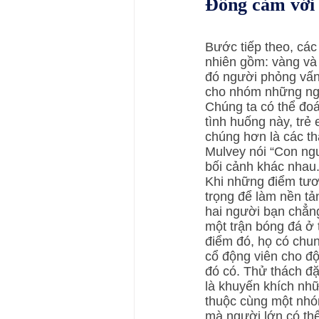
Đồng cảm với 
Bước tiếp theo, cá
nhiên gồm: vàng và 
đó người phỏng vấn 
cho nhóm những ngư
Chúng ta có thể đo
tình huống này, trẻ
chúng hơn là các t
Mulvey nói “Con ngư
bối cảnh khác nhau.
Khi những điểm tươn
trọng để làm nền tản
hai người bạn chẳn
một trận bóng đá ở 
điểm đó, họ có chun
cổ động viên cho độ
đó có. Thử thách đặ
là khuyến khích nhữ
thuộc cùng một nhó
mà người lớn có thể