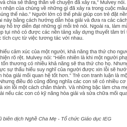
và chia sẻ thẳng thắn về chuyện đã xảy ra,” Mulvey nói. 
n nhận của chúng về những gì đã xảy ra trong cuộc mâu
ng thế nào.” Người lớn có thể phải giúp con trẻ đặt n
i này bằng cách hướng dẫn hòa giải và đưa ra các cách
hay hỗ trợ diễn đạt những gì mỗi trẻ nói. Ngoài ra, làm 
úp tụi nhỏ có được các nền tảng xây dựng thuyết tâm trí 
 tích cực từ việc tương tác với nhau.
 hiểu cảm xúc của một người, khả năng tha thứ cho ngư
hiện rõ rệt. Mulvey nói: “Hiển nhiên là khi một người phạm 
 tổn thương có nhiều khả năng sẽ tha thứ cho họ. Nhưng k
hực sự thấu hiểu suy nghĩ của người được xin lỗi sẽ hướ
 hòa giải mối quan hệ tốt hơn.” Trẻ con tranh luận là một
Nhưng điều đó cũng đồng nghĩa các con sẽ có nhiều cơ 
à xin lỗi một cách chân thành. Và những bậc làm cha m
ài nếu các con có kỹ năng hòa giải và sửa chữa mối qu
ũ biên dịch Nghề Cha Mẹ - Tổ chức Giáo dục IEG