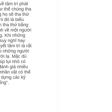
ề tâm trí phát 
hư thể chúng tha 
g họ sẽ tha thứ 
ì đó là biểu 
m tha thứ bằng 
nh về một người 
g. Khi những 
suy nghĩ hay 
t tâm trí là rất 
úp những người 
ời lạ. Mặc dù 
úp tụi nhỏ có 
đánh giá nhiều 
nhân vật có thể 
y dựng các kỹ 
ống”.