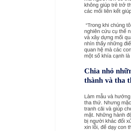
không giúp trẻ trở 
các mối liên kết giú
 “Trong khi chúng tôi làm thực nghiệm có kiểm soát với những trẻ tham gia để phục vụ cho 
nghiên cứu cụ thể n
và xây dựng mối qu
nhìn thấy những điể
quan hệ mà các con
một số khía cạnh là
Chia nhỏ những
thành và tha 
Làm mẫu và hướng dẫ
tha thứ. Nhưng mặc
tranh cãi và giúp ch
mặt. Những hành độ
bị người khác đối xử
xin lỗi, để dạy con 