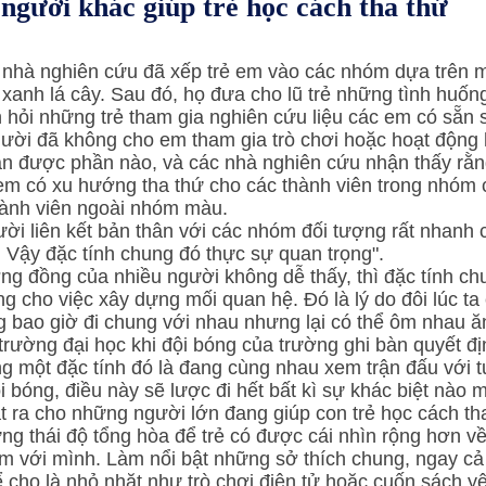
người khác giúp trẻ học cách tha thứ
c nhà nghiên cứu đã xếp trẻ em vào các nhóm dựa trên 
xanh lá cây. Sau đó, họ đưa cho lũ trẻ những tình huống 
hỏi những trẻ tham gia nghiên cứu liệu các em có sẵn 
ời đã không cho em tham gia trò chơi hoặc hoạt động 
án được phần nào, và các nhà nghiên cứu nhận thấy rằn
 em có xu hướng tha thứ cho các thành viên trong nhóm
hành viên ngoài nhóm màu. 
ời liên kết bản thân với các nhóm đối tượng rất nhanh 
 Vậy đặc tính chung đó thực sự quan trọng". 
g đồng của nhiều người không dễ thấy, thì đặc tính chu
g cho việc xây dựng mối quan hệ. Đó là lý do đôi lúc ta 
g bao giờ đi chung với nhau nhưng lại có thể ôm nhau ă
trường đại học khi đội bóng của trường ghi bàn quyết địn
g một đặc tính đó là đang cùng nhau xem trận đấu với t
i bóng, điều này sẽ lược đi hết bất kì sự khác biệt nào
t ra cho những người lớn đang giúp con trẻ học cách th
ng thái độ tổng hòa để trẻ có được cái nhìn rộng hơn v
m với mình. Làm nổi bật những sở thích chung, ngay cả
 cho là nhỏ nhặt như trò chơi điện tử hoặc cuốn sách yêu