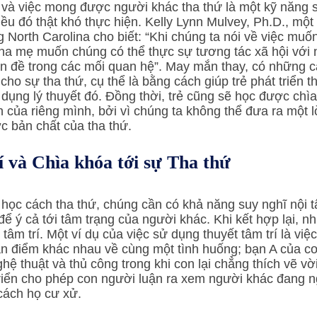
òng và việc mong được người khác tha thứ là một kỹ năng
iều đó thật khó thực hiện. Kelly Lynn Mulvey, Ph.D., một 
 North Carolina cho biết: “Khi chúng ta nói về việc muốn
 cha mẹ muốn chúng có thể thực sự tương tác xã hội với 
n đề trong các mối quan hệ”. May mắn thay, có những c
 cho sự tha thứ, cụ thể là bằng cách giúp trẻ phát triển th
dụng lý thuyết đó. Đồng thời, trẻ cũng sẽ học được chì
nh của riêng mình, bởi vì chúng ta không thể đưa ra một lời
c bản chất của tha thứ.
í và Chìa khóa tới sự Tha thứ
ể học cách tha thứ, chúng cần có khả năng suy nghĩ nội 
để ý cả tới tâm trạng của người khác. Khi kết hợp lại, 
tâm trí. Một ví dụ của việc sử dụng thuyết tâm trí là việ
n điểm khác nhau về cùng một tình huống; bạn A của con
hệ thuật và thủ công trong khi con lại chẳng thích vẽ vờ
 triển cho phép con người luận ra xem người khác đang ng
cách họ cư xử.