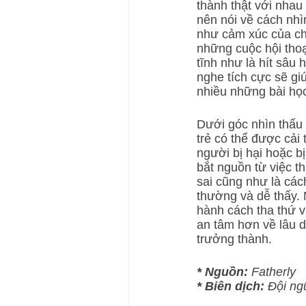
thành thật với nhau 
nên nói về cách nhì
như cảm xúc của chú
những cuộc hội thoạ
tĩnh như là hít sâu 
nghe tích cực sẽ gi
nhiều những bài học
Dưới góc nhìn thấu
trẻ có thể được cải t
người bị hại hoặc bị
bắt nguồn từ việc t
sai cũng như là cách
thường và dễ thấy. 
hành cách tha thứ v
an tâm hơn về lâu d
trưởng thành.
* Nguồn:
 Fatherly
* Biên dịch:
 Đội ng