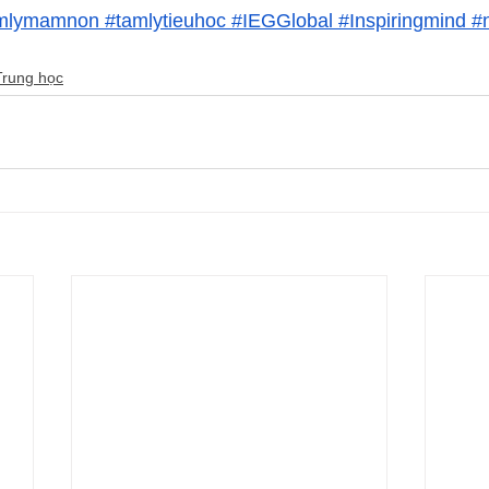
amlymamnon
 #tamlytieuhoc
 #IEGGlobal
 #Inspiringmind
 #
Trung học