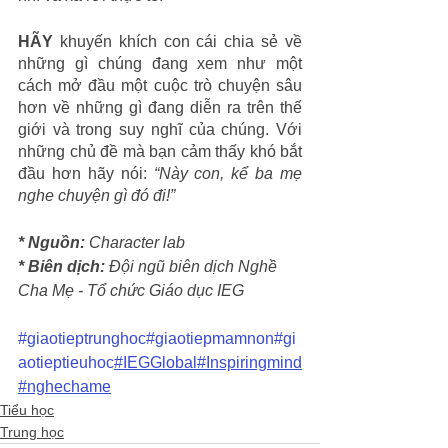
HÃY
 khuyến khích con cái chia sẻ về 
những gì chúng đang xem như một 
cách mở đầu một cuộc trò chuyện sâu 
hơn về những gì đang diễn ra trên thế 
giới và trong suy nghĩ của chúng. Với 
những chủ đề mà bạn cảm thấy khó bắt 
đầu hơn hãy nói: 
“Này con, kể ba mẹ 
nghe chuyện gì đó đi!”
* Nguồn: 
Character lab
* Biên dịch:
 Đội ngũ biên dịch Nghề 
Cha Mẹ - Tổ chức Giáo dục IEG 
#giaotieptrunghoc
#giaotiepmamnon
#gi
aotieptieuhoc
#IEGGlobal
#Inspiringmind
#nghechame
Tiểu học
Trung học