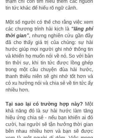
thậm chí còn tìm hiểu thêm các nguồn 
tin tức khác để hiểu rõ ngữ cảnh.
Một số người có thể cho rằng việc xem 
các chương trình hài kịch là 
“lãng phí 
thời gian”
, nhưng nghiên cứu gần đây 
đã cho thấy giá trị của chúng: sự hài 
hước giúp mọi người ghi nhớ thông tin 
và khiến họ muốn nói về nó. So với bản 
tin thời sự, khi tin tức được lồng ghép 
trong một câu chuyện đùa hài hước, 
thanh thiếu niên sẽ ghi nhớ tốt hơn và 
có xu hướng nói và chia sẻ về tin tức ấy 
nhiều hơn.
Tại sao lại có trường hợp này? 
Một 
khả năng đó là sự hài hước làm tăng 
hiệu ứng chia sẻ - nếu bạn khiến ai đó 
cười, hai người sẽ tận hưởng thời gian 
bên nhau nhiều hơn và bạn sẽ được 
xem là một người dí dỏm. Việc mong 