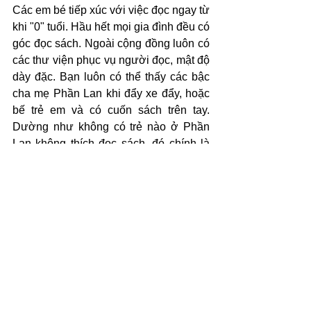
Các em bé tiếp xúc với việc đọc ngay từ 
khi "0" tuổi. Hầu hết mọi gia đình đều có 
góc đọc sách. Ngoài cộng đồng luôn có 
các thư viện phục vụ người đọc, mật độ 
dày đặc. Bạn luôn có thể thấy các bậc 
cha mẹ Phần Lan khi đẩy xe đẩy, hoặc 
bế trẻ em và có cuốn sách trên tay. 
Dường như không có trẻ nào ở Phần 
Lan không thích đọc sách, đó chính là 
lợi ích của không khí đọc sách trong 
cộng đồng.
*Nguồn: 
Vnexpress
#tuduytieuhoc
#IEGGlobal
#Inspiringmind
#nghechame
Tiểu học