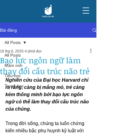
Bài đăng
All Posts
16 thg 6, 2020
4 phút đọc
All Posts
Bạo lực ngôn ngữ làm
Mầm non
thay đổi cấu trúc não trẻ
Tiểu học
Nghiên cứu của Đại học Harvard chỉ 
Trung học
ra rằng, càng bị mắng mỏ, trẻ càng 
kém thông minh bởi bạo lực ngôn 
ngữ có thể làm thay đổi cấu trúc não 
của chúng.
Trong đời sống, chúng ta luôn chứng 
kiến nhiều bậc phụ huynh kỷ luật với 