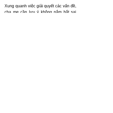
Xung quanh việc giải quyết các vấn đề, 
cha mẹ cần lưu ý không nắm bắt sai 
trọng tâm. Trọng tâm chính là giải quyết 
vấn đề, không phải là trút nỗi giận của 
mình. Cần hỏi con cách chúng muốn áp 
dụng để giải quyết vấn đề, thay vì chỉ 
chửi mắng "ngu dốt", "đáng xấu hổ"... 
Những lời nói này có thể khiến phụ 
huynh phút chốc bớt giận, nhưng nên 
nhớ, chúng sẽ gây tác hại tiêu cực cho 
con bạn, trong suốt cả cuộc đời.
* Nguồn: 
Vnexpress
#giaotieptieuhoc
#IEGGlobal
#Inspiringmind
#nghechame
Tiểu học