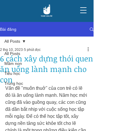
Bài đăng
All Posts
2 thg 10, 2023
5 phút đọc
All Posts
6 cách xây dựng thói quen
Mầm non
ăn uống lành mạnh cho
Tiểu học
con
Trung học
Vấn đề "muôn thuở" của con trẻ có lẽ 
đó là ăn uống lành mạnh. Năm học mới 
cũng đã vào guồng quay, các con cũng 
đã dần bắt nhịp với cuộc sống học tập 
mỗi ngày. Để có thể học tập tốt, xây 
dựng nền tảng sức khỏe tốt cho lẽ 
chính là một trong những điều kiện cần 