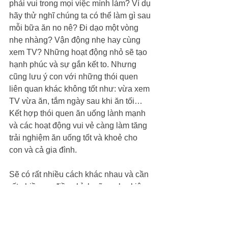
phải vui trong mọi việc mình làm? Ví dụ 
hãy thử nghĩ chúng ta có thể làm gì sau 
mỗi bữa ăn no nê? Đi dạo một vòng 
nhẹ nhàng? Vận động nhẹ hay cùng 
xem TV? Những hoạt động nhỏ sẽ tạo 
hạnh phúc và sự gắn kết to. Nhưng 
cũng lưu ý con với những thói quen 
liên quan khác không tốt như: vừa xem 
TV vừa ăn, tắm ngày sau khi ăn tối… 
Kết hợp thói quen ăn uống lành mạnh 
và các hoạt động vui vẻ càng làm tăng 
trải nghiệm ăn uống tốt và khoẻ cho 
con và cả gia đình. 
Sẽ có rất nhiều cách khác nhau và cần 
rất nhiều sự điều chỉnh cũng như kiên 
trì từ phía bố mẹ, nhưng IEG Global hy 
vọng rằng, những mẹo nhỏ bên trên sẽ 
giúp ích phần nào cho bố mẹ trong quá 