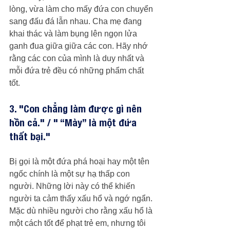
lòng, vừa làm cho mấy đứa con chuyển 
sang đấu đá lẫn nhau. Cha mẹ đang 
khai thác và làm bụng lên ngọn lửa 
ganh đua giữa giữa các con. Hãy nhớ 
rằng các con của mình là duy nhất và 
mỗi đứa trẻ đều có những phẩm chất 
tốt.
3. "Con chẳng làm được gì nên 
hồn cả." / " “Mày” là một đứa 
thất bại."
Bị gọi là một đứa phá hoại hay một tên 
ngốc chính là một sự hạ thấp con 
người. Những lời này có thể khiến 
người ta cảm thấy xấu hổ và ngớ ngẩn. 
Mặc dù nhiều người cho rằng xấu hổ là 
một cách tốt để phạt trẻ em, nhưng tôi 