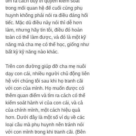
tìm ra cách duy trì quyền kiểm soát 
trong mối quan hệ để cuối cùng phụ 
huynh không phải nói ra điều đáng hối 
tiếc. Mặc dù điều này nói thì dễ hơn 
làm, nhưng hãy tin tôi, điều đó hoàn 
toàn có thể làm được, và đó là một kỹ 
năng mà cha mẹ có thể học, giống như 
bất kỳ kỹ năng nào khác.
Trên con đường giúp đỡ cha mẹ nuôi 
dạy con cái, nhiều người chủ động liên 
hệ với chúng tôi sau khi họ tranh cãi 
với con của mình. Họ muốn được có 
thêm quan điểm và tìm ra cách có thể 
kiểm soát hành vi của con cái, và cả 
của chính mình, một cách hiệu quả 
hơn. Dưới đây là một số ví dụ về các 
loại câu mà phụ huynh nên tránh nói 
với con mình trong khi tranh cãi. (Bên 