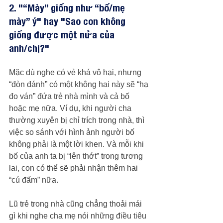
2. "“Mày” giống như “bố/mẹ 
mày” ý" hay "Sao con không 
giống được một nửa của 
anh/chị?"
Mặc dù nghe có vẻ khá vô hại, nhưng 
“đòn đánh” có một không hai này sẽ “hạ 
đo ván” đứa trẻ nhà mình và cả bố 
hoặc mẹ nữa. Ví dụ, khi người cha 
thường xuyên bị chỉ trích trong nhà, thì 
việc so sánh với hình ảnh người bố 
không phải là một lời khen. Và mỗi khi 
bố của anh ta bị “lên thớt” trong tương 
lai, con có thể sẽ phải nhận thêm hai 
“cú đấm” nữa.
Lũ trẻ trong nhà cũng chẳng thoải mái 
gì khi nghe cha mẹ nói những điều tiêu 