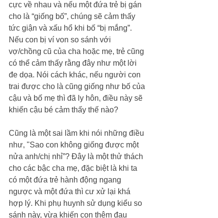
cực về nhau và nếu một đứa trẻ bị gán 
cho là “giống bố”, chúng sẽ cảm thấy 
tức giận và xấu hổ khi bố “bị mắng”. 
Nếu con bị ví von so sánh với 
vợ/chồng cũ của cha hoặc mẹ, trẻ cũng 
có thể cảm thấy rằng đây như một lời 
đe dọa. Nói cách khác, nếu người con 
trai được cho là cũng giống như bố của 
cậu và bố mẹ thì đã ly hôn, điều này sẽ 
khiến cậu bé cảm thấy thế nào?
Cũng là một sai lầm khi nói những điều 
như, "Sao con không giống được một 
nửa anh/chị nhỉ”? Đây là một thử thách 
cho các bậc cha mẹ, đặc biệt là khi ta 
có một đứa trẻ hành động ngang 
ngược và một đứa thì cư xử lại khá 
hợp lý. Khi phụ huynh sử dụng kiểu so 
sánh này, vừa khiến con thêm đau 