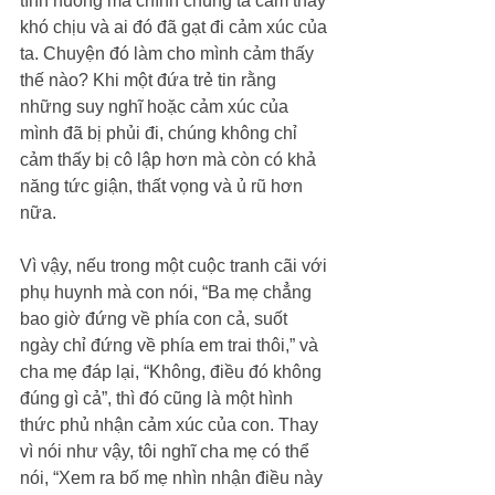
tình huống mà chính chúng ta cảm thấy 
khó chịu và ai đó đã gạt đi cảm xúc của 
ta. Chuyện đó làm cho mình cảm thấy 
thế nào? Khi một đứa trẻ tin rằng 
những suy nghĩ hoặc cảm xúc của 
mình đã bị phủi đi, chúng không chỉ 
cảm thấy bị cô lập hơn mà còn có khả 
năng tức giận, thất vọng và ủ rũ hơn 
nữa.
Vì vậy, nếu trong một cuộc tranh cãi với 
phụ huynh mà con nói, “Ba mẹ chẳng 
bao giờ đứng về phía con cả, suốt 
ngày chỉ đứng về phía em trai thôi,” và 
cha mẹ đáp lại, “Không, điều đó không 
đúng gì cả”, thì đó cũng là một hình 
thức phủ nhận cảm xúc của con. Thay 
vì nói như vậy, tôi nghĩ cha mẹ có thể 
nói, “Xem ra bố mẹ nhìn nhận điều này 