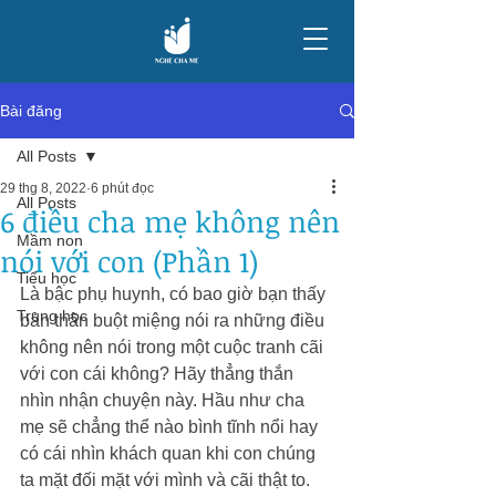
Bài đăng
All Posts
29 thg 8, 2022
6 phút đọc
All Posts
6 điều cha mẹ không nên
Mầm non
nói với con (Phần 1)
Tiểu học
Là bậc phụ huynh, có bao giờ bạn thấy 
Trung học
bản thân buột miệng nói ra những điều 
không nên nói trong một cuộc tranh cãi 
với con cái không? Hãy thẳng thắn 
nhìn nhận chuyện này. Hầu như cha 
mẹ sẽ chẳng thể nào bình tĩnh nổi hay 
có cái nhìn khách quan khi con chúng 
ta mặt đối mặt với mình và cãi thật to. 