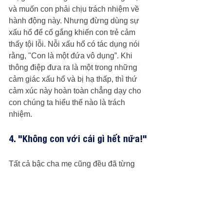
và muốn con phải chịu trách nhiệm về 
hành động này. Nhưng đừng dùng sự 
xấu hổ để cố gắng khiến con trẻ cảm 
thấy tội lỗi. Nỗi xấu hổ có tác dụng nói 
rằng, "Con là một đứa vô dụng”. Khi 
thông điệp đưa ra là một trong những 
cảm giác xấu hổ và bị hạ thấp, thì thứ 
cảm xúc này hoàn toàn chẳng dạy cho 
con chúng ta hiểu thế nào là trách 
nhiệm.
4. "Không con với cái gì hết nữa!"
Tất cả bậc cha mẹ cũng đều đã từng 
cảm thấy “chán ngấy” lũ trẻ của mình 
và không biết làm gì nữa, nhưng câu 
nói trên có thể khiến trẻ cảm thấy bị cô 
lập và cần tránh được nói ra. "Không 