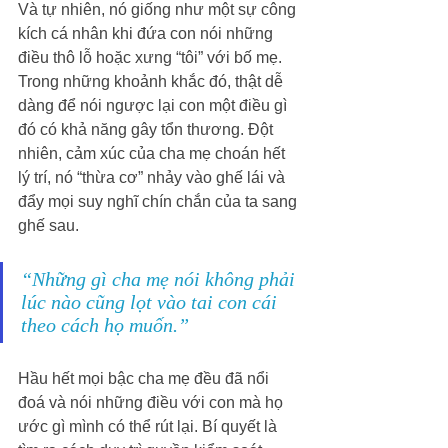
Và tự nhiên, nó giống như một sự công 
kích cá nhân khi đứa con nói những 
điều thô lỗ hoặc xưng “tôi” với bố mẹ. 
Trong những khoảnh khắc đó, thật dễ 
dàng để nói ngược lại con một điều gì 
đó có khả năng gây tổn thương. Đột 
nhiên, cảm xúc của cha mẹ choán hết 
lý trí, nó “thừa cơ” nhảy vào ghế lái và 
đẩy mọi suy nghĩ chín chắn của ta sang 
ghế sau.
“Những gì cha mẹ nói không phải 
lúc nào cũng lọt vào tai con cái 
theo cách họ muốn.”
Hầu hết mọi bậc cha mẹ đều đã nổi 
đoá và nói những điều với con mà họ 
ước gì mình có thể rút lại. Bí quyết là 