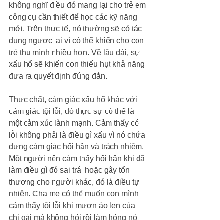
không nghĩ điều đó mang lại cho trẻ em 
công cụ cần thiết để học các kỹ năng 
mới. Trên thực tế, nó thường sẽ có tác 
dụng ngược lại vì có thể khiến cho con 
trẻ thu mình nhiều hơn. Về lâu dài, sự 
xấu hổ sẽ khiến con thiếu hụt khả năng 
đưa ra quyết định đúng đắn.
Thực chất, cảm giác xấu hổ khác với 
cảm giác tội lỗi, đó thực sự có thể là 
một cảm xúc lành mạnh. Cảm thấy có 
lỗi không phải là điều gì xấu vì nó chứa 
đựng cảm giác hối hận và trách nhiệm. 
Một người nên cảm thấy hối hận khi đã 
làm điều gì đó sai trái hoặc gây tổn 
thương cho người khác, đó là điều tự 
nhiên. Cha mẹ có thể muốn con mình 
cảm thấy tội lỗi khi mượn áo len của 
chị gái mà không hỏi rồi làm hỏng nó, 