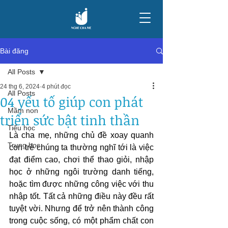
Bài đăng
All Posts
24 thg 6, 2024
4 phút đọc
All Posts
04 yếu tố giúp con phát
Mầm non
triển sức bật tinh thần
Tiểu học
Là cha mẹ, những chủ đề xoay quanh 
Trung học
con trẻ chúng ta thường nghĩ tới là việc 
đạt điểm cao, chơi thể thao giỏi, nhập 
học ở những ngôi trường danh tiếng, 
hoặc tìm được những công việc với thu 
nhập tốt. Tất cả những điều này đều rất 
tuyệt vời. Nhưng để trở nên thành công 
trong cuộc sống, có một phẩm chất con 