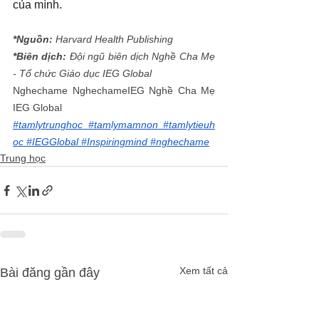
của mình.
*Nguồn:
 Harvard Health Publishing
*Biên dịch:
 Đội ngũ biên dịch Nghề Cha Mẹ 
- Tổ chức Giáo dục IEG Global
Nghechame NghechameIEG Nghề Cha Mẹ 
IEG Global
#tamlytrunghoc
 #tamlymamnon
 #tamlytieuh
oc
 #IEGGlobal
 #Inspiringmind
 #nghechame
Trung học
Xem tất cả
Bài đăng gần đây