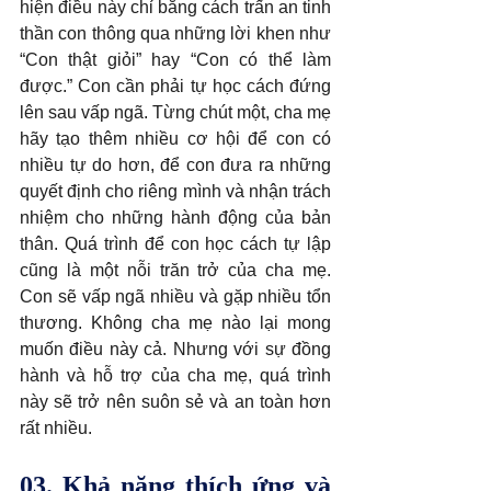
hiện điều này chỉ bằng cách trấn an tinh 
thần con thông qua những lời khen như 
“Con thật giỏi” hay “Con có thể làm 
được.” Con cần phải tự học cách đứng 
lên sau vấp ngã. Từng chút một, cha mẹ 
hãy tạo thêm nhiều cơ hội để con có 
nhiều tự do hơn, để con đưa ra những 
quyết định cho riêng mình và nhận trách 
nhiệm cho những hành động của bản 
thân. Quá trình để con học cách tự lập 
cũng là một nỗi trăn trở của cha mẹ. 
Con sẽ vấp ngã nhiều và gặp nhiều tổn 
thương. Không cha mẹ nào lại mong 
muốn điều này cả. Nhưng với sự đồng 
hành và hỗ trợ của cha mẹ, quá trình 
này sẽ trở nên suôn sẻ và an toàn hơn 
rất nhiều. 
03. Khả năng thích ứng và 